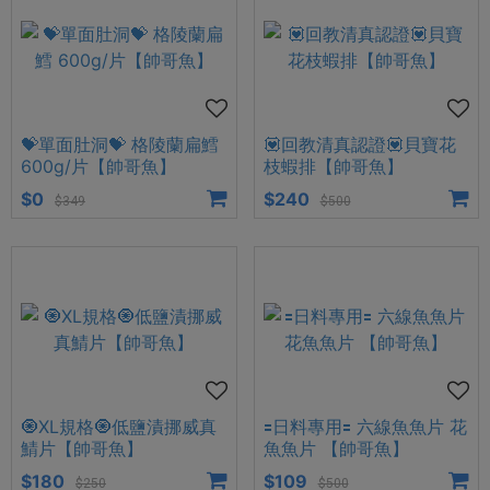
💝單面肚洞💝 格陵蘭扁鱈
💟回教清真認證💟貝寶花
600g/片【帥哥魚】
枝蝦排【帥哥魚】
$0
$240
$349
$500
🧿XL規格🧿低鹽漬挪威真
🟰日料專用🟰 六線魚魚片 花
鯖片【帥哥魚】
魚魚片 【帥哥魚】
$180
$109
$250
$500