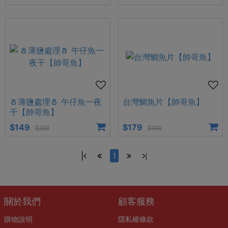
🧂薄鹽處理🧂 午仔魚一夜
台灣鯛魚片【帥哥魚】
干【帥哥魚】
$149
$179
$250
$300
|
1
|
關於我們
顧客服務
購物說明
隱私權條款