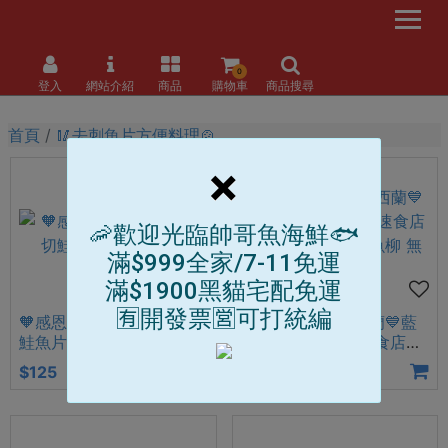
0
登入
網站介紹
商品
購物車
商品搜尋
首頁
🥢去刺魚片方便料理🍲
×
🦐歡迎光臨帥哥魚海鮮🐟
滿$999全家/7-11免運
滿$1900黑貓宅配免運
🈶開發票🈺可打統編
🧡感恩回饋價🧡智利厚切
【帥哥魚】❤️紐西蘭💙藍
鮭魚片【帥哥魚】
尖尾無鬚鱈菲力 速食店同
款 鱈魚菲力 鱈魚柳 無鬚
$125
$0
$149
鱈魚