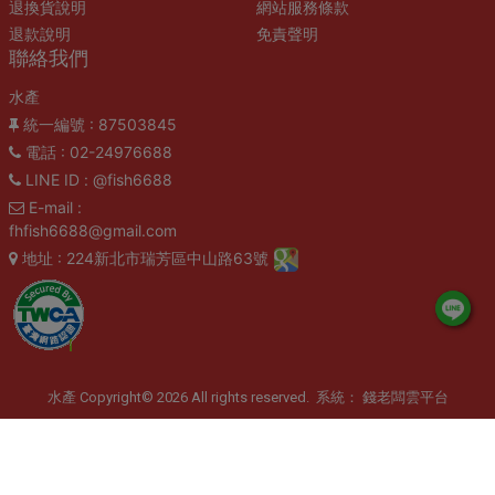
退換貨說明
網站服務條款
退款說明
免責聲明
聯絡我們
水產
統一編號
: 87503845
電話
: 02-24976688
LINE ID
: @fish6688
E-mail
:
fhfish6688@gmail.com
地址
: 224新北市瑞芳區中山路63號
水產 Copyright© 2026 All rights reserved. 系統：
錢老闆雲平台