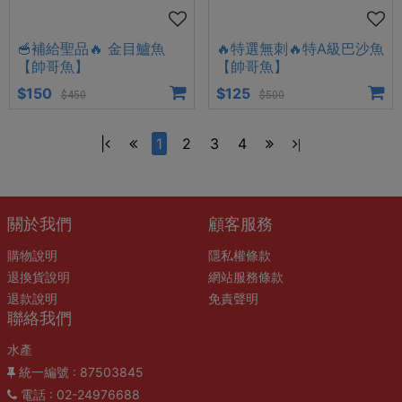
🥣補給聖品🔥 金目鱸魚
🔥特選無刺🔥特A級巴沙魚
【帥哥魚】
【帥哥魚】
$150
$125
$450
$500
|
1
2
3
4
|
關於我們
顧客服務
購物說明
隱私權條款
退換貨說明
網站服務條款
退款說明
免責聲明
聯絡我們
水產
統一編號
: 87503845
電話
: 02-24976688