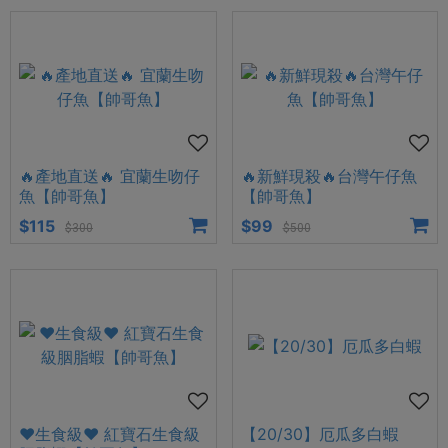
🔥產地直送🔥 宜蘭生吻仔
🔥新鮮現殺🔥台灣午仔魚
魚【帥哥魚】
【帥哥魚】
$115
$99
$300
$500
❤️生食級❤️ 紅寶石生食級
【20/30】厄瓜多白蝦