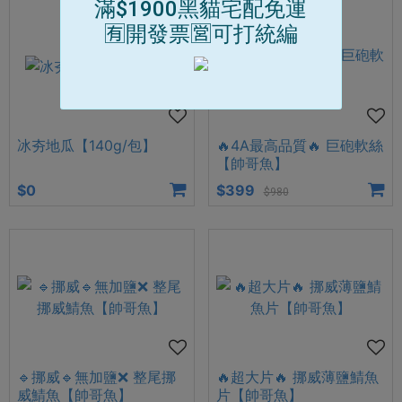
滿$1900黑貓宅配免運
🈶開發票🈺可打統編
冰夯地瓜【140g/包】
🔥4A最高品質🔥 巨砲軟絲
【帥哥魚】
$0
$399
$980
🔹挪威🔹無加鹽❌ 整尾挪
🔥超大片🔥 挪威薄鹽鯖魚
威鯖魚【帥哥魚】
片【帥哥魚】