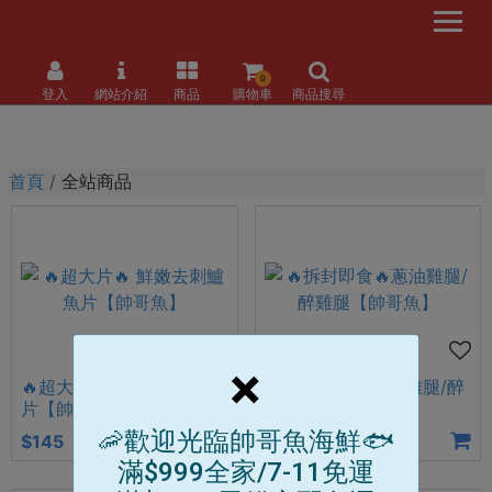
0
登入
網站介紹
商品
購物車
商品搜尋
首頁
全站商品
×
🔥超大片🔥 鮮嫩去刺鱸魚
🔥拆封即食🔥蔥油雞腿/醉
片【帥哥魚】
雞腿【帥哥魚】
🦐歡迎光臨帥哥魚海鮮🐟
$145
$239
$500
滿$999全家/7-11免運