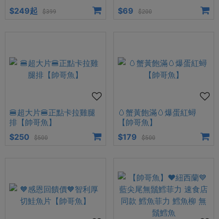
$249起
$69
$399
$200
🍔超大片🍔正點卡拉雞腿
🥚蟹黃飽滿🥚爆蛋紅蟳
排【帥哥魚】
【帥哥魚】
$250
$179
$500
$500