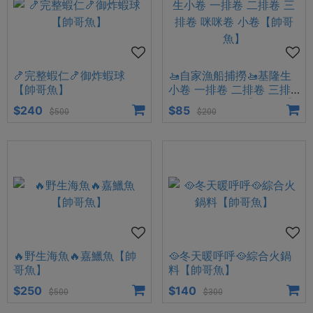
🍤完整蝦仁🍤御炸蝦球
🚤自家漁船捕撈🚤基隆生
【帥哥魚】
小卷 一排卷 二排卷 三排
卷 咪咪卷 小卷【帥哥魚】
$240
$85
$500
$200
🔥野生海魚🔥嘉鱲魚【帥
🥘冬天暖呼呼🥘綜合火鍋
哥魚】
料【帥哥魚】
$250
$140
$500
$300