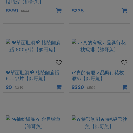
胭脂蝦【帥哥魚】
$599
$235
$997
💝單面肚洞💝 格陵蘭扁鱈
🦐真的有蝦🦐品興行花枝
600g/片【帥哥魚】
蝦排【帥哥魚】
$0
$320
$349
$500