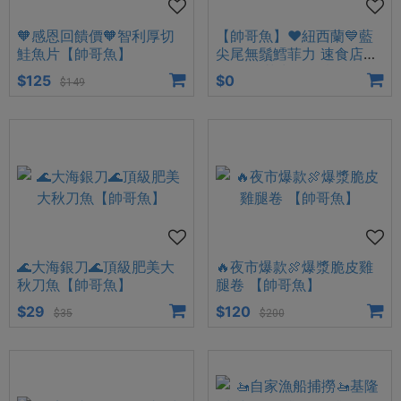
🧡感恩回饋價🧡智利厚切
【帥哥魚】❤️紐西蘭💙藍
鮭魚片【帥哥魚】
尖尾無鬚鱈菲力 速食店同
款 鱈魚菲力 鱈魚柳 無鬚
$125
$0
$149
鱈魚
🌊大海銀刀🌊頂級肥美大
🔥夜市爆款🍖爆漿脆皮雞
秋刀魚【帥哥魚】
腿卷 【帥哥魚】
$29
$120
$35
$200