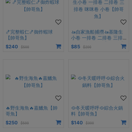
🍤完整蝦仁🍤御炸蝦球
🚤自家漁船捕撈🚤基隆生
【帥哥魚】
小卷 一排卷 二排卷 三排
卷 咪咪卷 小卷【帥哥魚】
$240
$85
$500
$200
🔥野生海魚🔥嘉鱲魚【帥
🥘冬天暖呼呼🥘綜合火鍋
哥魚】
料【帥哥魚】
$250
$140
$500
$300