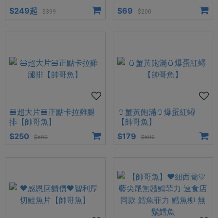
$249起
$69
$399
$200
🍔超大片🍔正點卡拉雞腿
🥚蟹黃飽滿🥚爆蛋紅蟳
排【帥哥魚】
【帥哥魚】
$250
$179
$500
$500