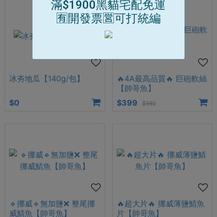
滿$1900黑貓宅配免運
🈶開發票🈺可打統編
冰夯地瓜【140g/包】
🔥4A最高品質🔥 巨砲軟絲
【帥哥魚】
$0
$399
$980
🔹挪威🔹無加鹽❌ 整尾挪
🔥超大片🔥 挪威薄鹽鯖魚
威鯖魚【帥哥魚】
片【帥哥魚】