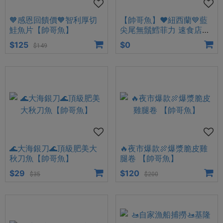
🧡感恩回饋價🧡智利厚切
【帥哥魚】❤️紐西蘭💙藍
鮭魚片【帥哥魚】
尖尾無鬚鱈菲力 速食店同
款 鱈魚菲力 鱈魚柳 無鬚
$125
$0
$149
鱈魚
🌊大海銀刀🌊頂級肥美大
🔥夜市爆款🍖爆漿脆皮雞
秋刀魚【帥哥魚】
腿卷 【帥哥魚】
$29
$120
$35
$200