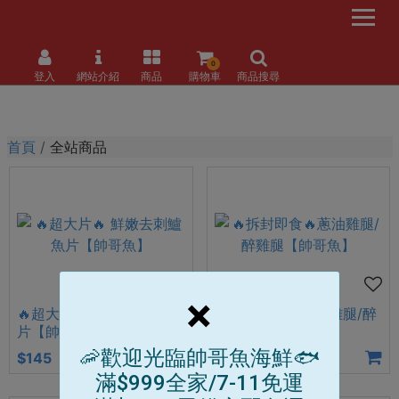
0
登入
網站介紹
商品
購物車
商品搜尋
首頁
全站商品
×
🔥超大片🔥 鮮嫩去刺鱸魚
🔥拆封即食🔥蔥油雞腿/醉
片【帥哥魚】
雞腿【帥哥魚】
🦐歡迎光臨帥哥魚海鮮🐟
$145
$239
$500
滿$999全家/7-11免運