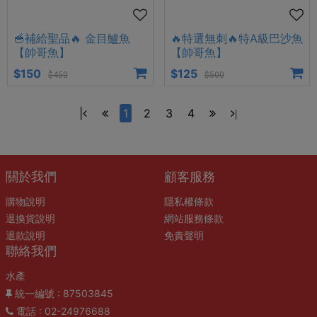
🥣補給聖品🔥 金目鱸魚
🔥特選無刺🔥特A級巴沙魚
【帥哥魚】
【帥哥魚】
$150
$125
$450
$500
|
1
2
3
4
|
關於我們
顧客服務
購物說明
隱私權條款
退換貨說明
網站服務條款
退款說明
免責聲明
聯絡我們
水產
統一編號
: 87503845
電話
: 02-24976688