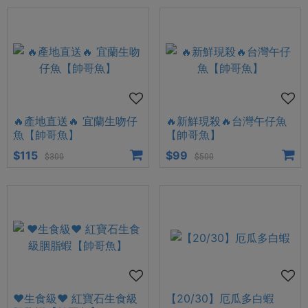
🔥產地直送🔥 宜蘭生吻仔
🔥新鮮現殺🔥台灣午仔魚
魚【帥哥魚】
【帥哥魚】
$115
$99
$300
$500
❤️生食級❤️ 紅寶石生食級
【20/30】厄瓜多白蝦