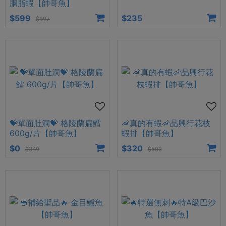
胭脂蝦【帥哥魚】
$599
$235
$997
💝單面肚洞💝 格陵蘭扁鱈
🦐真的有蝦🦐品興行花枝
600g/片【帥哥魚】
蝦排【帥哥魚】
$0
$320
$349
$500